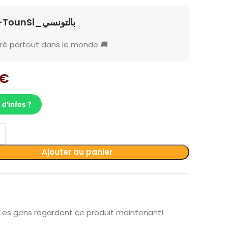
B-TounSi_بالتونسي
vré partout dans le monde 🚚
€
 d'infos ?
Ajouter au panier
Les gens regardent ce produit maintenant!