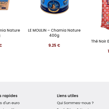
Ajouter au panier
mia Nature
LE MOULIN – Chamia Nature
g
400g
Ajouter au pa
Thé Noir 
€
9.25
€
s rapides
Liens utiles
s d'un euro
Qui Sommes-nous ?