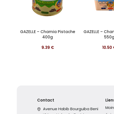
Ajouter au panier
Ajouter au panier
GAZELLE – Chamia Pistache
GAZELLE – Cha
400g
550
9.39
€
10.50
Contact
Lien
Moin
Avenue Habib Bourguiba Beni