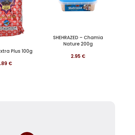
Ajouter au panier
Ajouter 
SHEHRAZED – Chamia
SHE
Nature 200g
nier
Extra Plus 100g
2.95
€
1.89
€