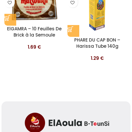
ElGAMRA – 10 Feuilles De
Brick à la Semoule
PHARE DU CAP BON –
Malsouka
Harissa Tube 140g
1.69
€
1.29
€