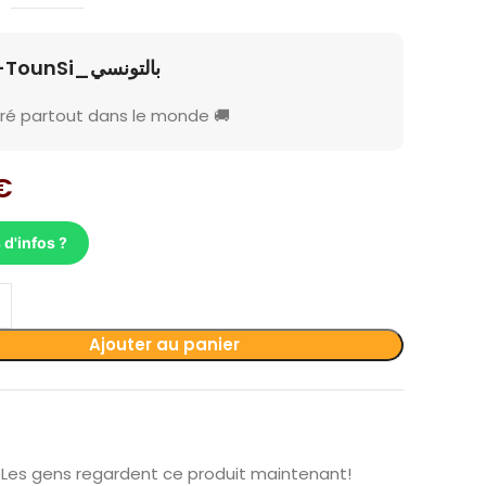
B-TounSi_بالتونسي
vré partout dans le monde 🚚
€
 d'infos ?
Ajouter au panier
Les gens regardent ce produit maintenant!