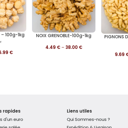
 – 100g-1kg
Choix des options
NOIX GRENOBLE-100g-1kg
Choix des op
PIGNONS D
ب
4.49
€
–
38.00
€
6.99
€
9.69
s rapides
Liens utiles
s d'un euro
Qui Sommes-nous ?
erie salée
Expédition & Livraison