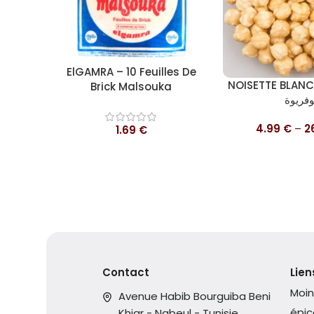
Ajouter au panier
ElGAMRA – 10 Feuilles De
Choix des options
NOISETTE BLANC
Brick Malsouka
وفريوة
4.99
€
–
2
1.69
€
Contact
Lien
Moin
Avenue Habib Bourguiba Beni
épic
Khiar - Nabeul - Tunisie