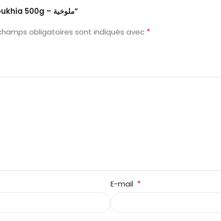
Soyez le premier à laisser votre avis sur “Mloukhia 500g – ملوخية”
*
champs obligatoires sont indiqués avec
*
E-mail