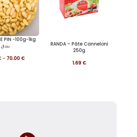
tions
E PIN -100g-1kg
Ajouter au panier
Ajouter 
RANDA – Pâte Canneloni
SIC
بندق
250g
€
–
70.00
€
1.69
€