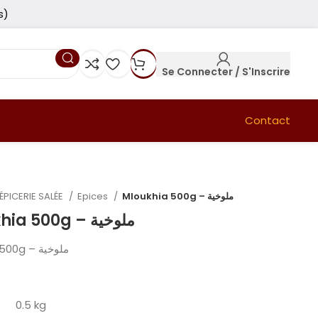
s)
Se Connecter / S'Inscrire
Contact
ÉPICERIE SALÉE
Epices
Mloukhia 500g – ملوخية
Mloukhia 500g – ملوخية
Mloukhia 500g – ملوخية
0.5 kg