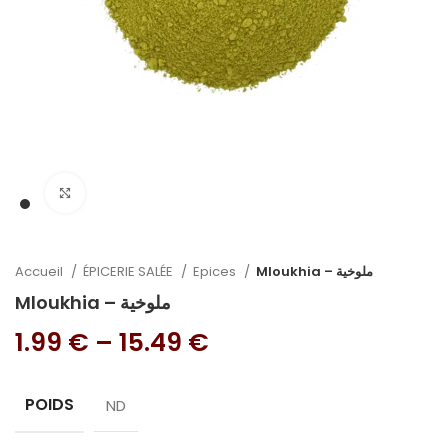
Cliquez pour agrandir
Accueil
ÉPICERIE SALÉE
Epices
Mloukhia – ملوخية
Mloukhia – ملوخية
1.99
€
–
15.49
€
POIDS
ND