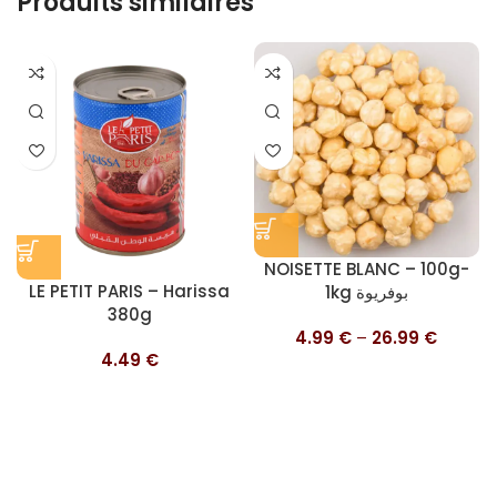
Produits similaires
NOISETTE BLANC – 100g-
LE PETIT PARIS – Harissa
1kg بوفريوة
380g
4.99
€
–
26.99
€
4.49
€