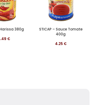
nier
Ajouter au panier
Harissa 380g
STICAP – Sauce Tomate
400g
4.49
€
Choix d
4.25
€