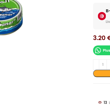
Li
3.20
Plus
dir
13