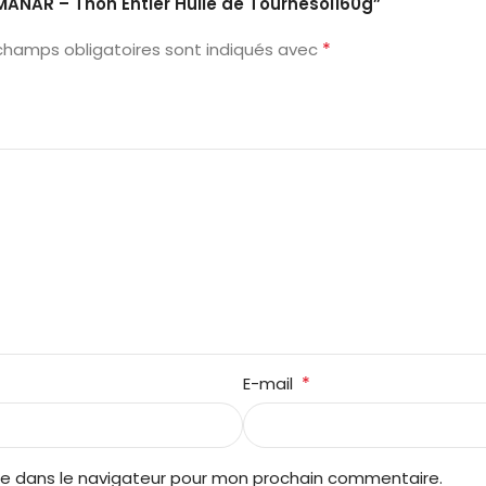
L MANAR – Thon Entier Huile de Tournesol160g”
*
champs obligatoires sont indiqués avec
*
E-mail
te dans le navigateur pour mon prochain commentaire.