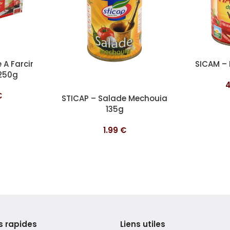
Ajouter au pa
 A Farcir
SICAM – 
 250g
€
Ajouter au panier
STICAP – Salade Mechouia
135g
1.99
€
s rapides
Liens utiles