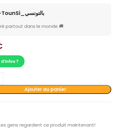
B-TounSi_بالتونسي
vré partout dans le monde 🚚
€
 d'infos ?
Ajouter au panier
Les gens regardent ce produit maintenant!