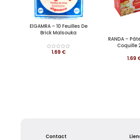
Ajouter au panier
ElGAMRA – 10 Feuilles De
Brick Malsouka
Lire la suite
RANDA – Pâte
Coquille
1.69
€
1.69
Contact
Lien