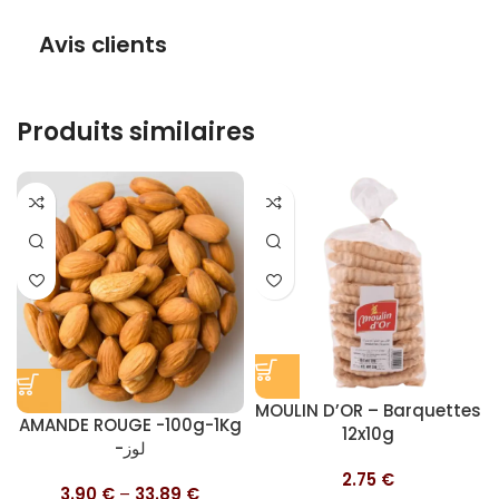
Avis clients
Produits similaires
MOULIN D’OR – Barquettes
AMANDE ROUGE -100g-1Kg
12x10g
-لوز
2.75
€
3.90
€
–
33.89
€