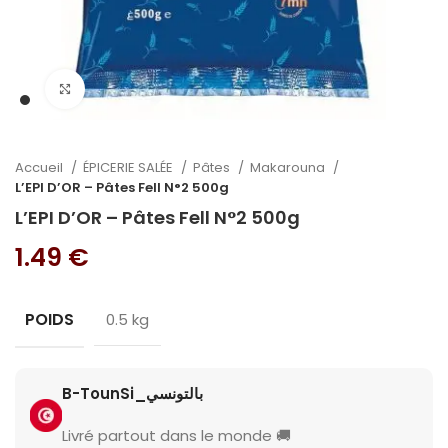
Cliquez pour agrandir
Accueil
ÉPICERIE SALÉE
Pâtes
Makarouna
L’EPI D’OR – Pâtes Fell N°2 500g
L’EPI D’OR – Pâtes Fell N°2 500g
1.49
€
POIDS
0.5 kg
B-TounSi_بالتونسي
Livré partout dans le monde 🚚