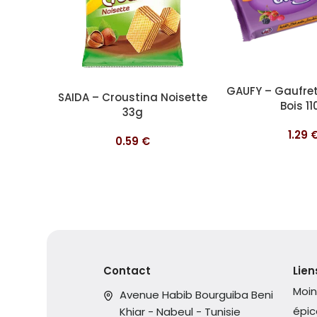
Ajouter au panier
GAUFY – Gaufret
Ajouter au panier
SAIDA – Croustina Noisette
Bois 11
33g
1.29
0.59
€
Contact
Lien
Moin
Avenue Habib Bourguiba Beni
épic
Khiar - Nabeul - Tunisie