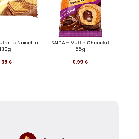
nier
Ajouter au panier
Ajouter 
ufrette Noisette
SAIDA – Muffin Chocolat
SAIDA 
100g
55g
1.35
€
0.99
€