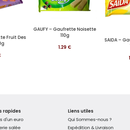
Ajouter au panier
GAUFY – Gaufrette Noisette
110g
te Fruit Des
Ajouter au pa
SAIDA – Ga
0g
1.29
€
€
s rapides
Liens utiles
s d'un euro
Qui Sommes-nous ?
erie salée
Expédition & Livraison