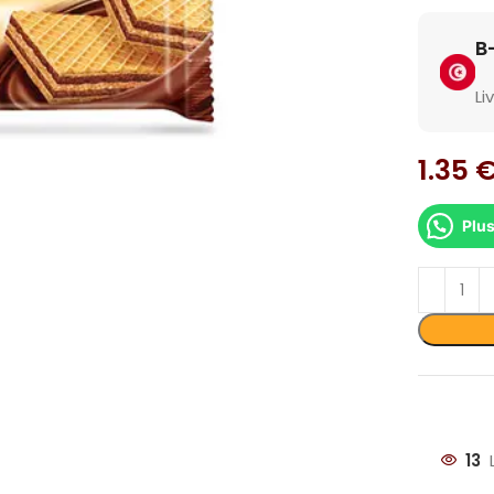
Li
1.35
Plus
dir
13