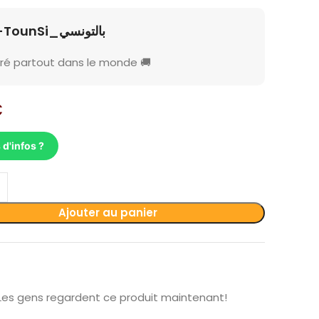
B-TounSi_بالتونسي
vré partout dans le monde 🚚
€
 d'infos ?
Ajouter au panier
Les gens regardent ce produit maintenant!