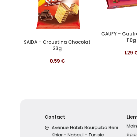
Ajouter au panier
GAUFY – Gaufre
110g
Ajouter au panier
SAIDA – Croustina Chocolat
33g
1.29
0.59
€
Contact
Lien
Moin
Avenue Habib Bourguiba Beni
épic
Khiar - Nabeul - Tunisie