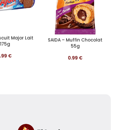
nier
scuit Major Lait
Ajouter au panier
Ajouter 
SAIDA – Muffin Chocolat
SAIDA 
175g
55g
1.99
€
0.99
€