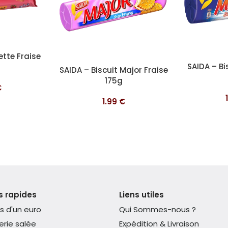
tte Fraise
Ajouter au pa
SAIDA – Bi
Ajouter au panier
SAIDA – Biscuit Major Fraise
175g
€
1.99
€
s rapides
Liens utiles
s d'un euro
Qui Sommes-nous ?
erie salée
Expédition & Livraison