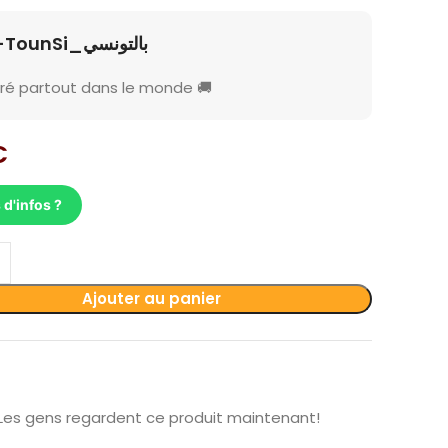
B-TounSi_بالتونسي
vré partout dans le monde 🚚
€
 d'infos ?
Ajouter au panier
Les gens regardent ce produit maintenant!